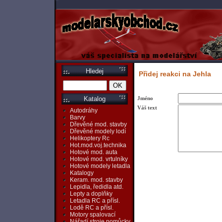
Hledej
Přidej reakci na Jehla
Jméno
Katalog
Váš text
Autodráhy
Barvy
Dřevěné mod. stavby
Dřevěné modely lodí
Helikoptery Rc
Hot.mod.voj.technika
Hotové mod. auta
Hotové mod. vrtulníky
Hotové modely letadla
Katalogy
Keram. mod. stavby
Lepidla, ředidla atd.
Lepty a doplňky
Letadla RC a přísl.
Lodě RC a přísl.
Motory spalovací
Nářadí,stroje,pomůcky