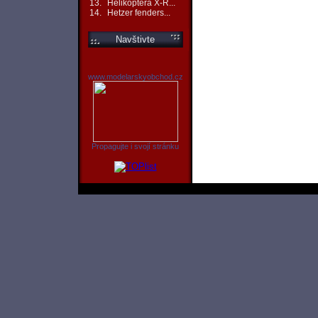
13.
Helikoptéra X-R...
14.
Hetzer fenders...
Navštivte
www.modelarskyobchod.cz
Propagujte i svojí stránku