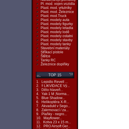
Pl. mod. vojen.vozidla
Plast. mod. vrtulníky
Plast. mod. Železnice
Plast. mod.Truck
Plast. modely auta
Plast. modely figurky
Plast. modely letadla
Plast. modely lodě
Plast. modely ostatni
Plast. modely stavby
Plast. modely tanky
Stavební materiály
Stříkací pistole
Štětce
Tanky RC
Železnice doplňky
TOP 15
1.
Lepidlo Revell ...
2.
!! LIKVIDACE Vý...
3.
Dělo hlaveň...
4.
Yak-1 M ;Norma...
5.
Blue Shadow...
6.
Helikoptéra X-R...
7.
Akvadukt v Sego...
8.
Zakrmovací / za...
9.
Plaňky - negro...
10.
Mayflower...
11.
Kotva 23 x 15 m...
12.
PRO Airsoft Ger...