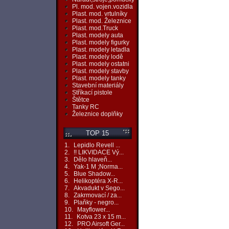
Pl. mod. vojen.vozidla
Plast. mod. vrtulníky
Plast. mod. Železnice
Plast. mod.Truck
Plast. modely auta
Plast. modely figurky
Plast. modely letadla
Plast. modely lodě
Plast. modely ostatni
Plast. modely stavby
Plast. modely tanky
Stavební materiály
Stříkací pistole
Štětce
Tanky RC
Železnice doplňky
TOP 15
1.
Lepidlo Revell ...
2.
!! LIKVIDACE Vý...
3.
Dělo hlaveň...
4.
Yak-1 M ;Norma...
5.
Blue Shadow...
6.
Helikoptéra X-R...
7.
Akvadukt v Sego...
8.
Zakrmovací / za...
9.
Plaňky - negro...
10.
Mayflower...
11.
Kotva 23 x 15 m...
12.
PRO Airsoft Ger...