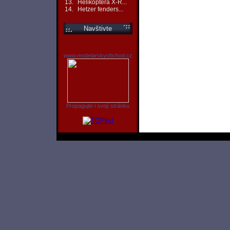
13.
Helikoptéra X-R...
14.
Hetzer fenders...
Navštivte
www.modelarskyobchod.cz
Propagujte i svojí stránku