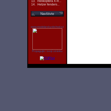
13.
Helikoptéra X-R...
14.
Hetzer fenders...
Navštivte
www.modelarskyobchod.cz
Propagujte i svojí stránku