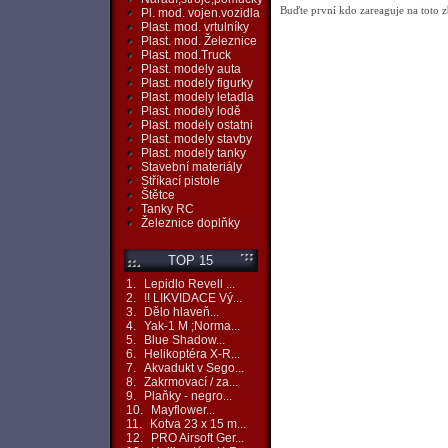
Buďte první kdo zareaguje na toto z
Pl. mod. vojen.vozidla
Plast. mod. vrtulníky
Plast. mod. Železnice
Plast. mod.Truck
Plast. modely auta
Plast. modely figurky
Plast. modely letadla
Plast. modely lodě
Plast. modely ostatni
Plast. modely stavby
Plast. modely tanky
Stavební materiály
Stříkací pistole
Štětce
Tanky RC
Železnice doplňky
TOP 15
1.
Lepidlo Revell ...
2.
!! LIKVIDACE Vý...
3.
Dělo hlaveň...
4.
Yak-1 M ;Norma...
5.
Blue Shadow...
6.
Helikoptéra X-R...
7.
Akvadukt v Sego...
8.
Zakrmovací / za...
9.
Plaňky - negro...
10.
Mayflower...
11.
Kotva 23 x 15 m...
12.
PRO Airsoft Ger...