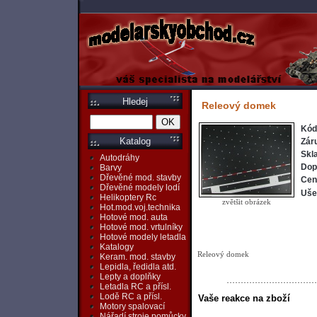
Hledej
Releový domek
Kód
Katalog
Zár
Skl
Autodráhy
Dop
Barvy
Dřevěné mod. stavby
Cen
Dřevěné modely lodí
Ušet
Helikoptery Rc
zvětšit obrázek
Hot.mod.voj.technika
Hotové mod. auta
Hotové mod. vrtulníky
Hotové modely letadla
Katalogy
Releový domek
Keram. mod. stavby
Lepidla, ředidla atd.
Lepty a doplňky
Letadla RC a přísl.
Lodě RC a přísl.
Vaše reakce na zboží
Motory spalovací
Nářadí,stroje,pomůcky