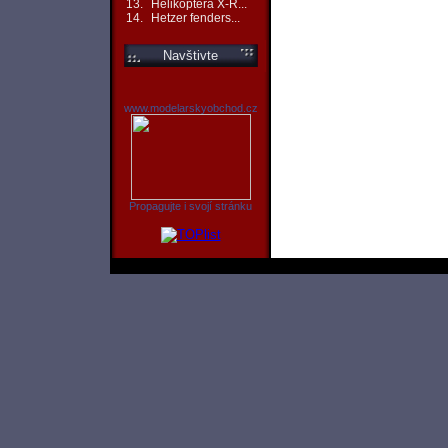
13.
Helikoptéra X-R...
14.
Hetzer fenders...
Navštivte
www.modelarskyobchod.cz
Propagujte i svojí stránku