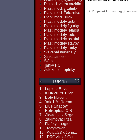
Pl. mod. vojen.vozidla
Plast. mod. vrtulníky
Buďte první kdo zareaguje na toto z
Plast. mod. Železnice
Plast. mod.Truck
Plast. modely auta
Plast. modely figurky
Plast. modely letadla
Plast. modely lodě
Plast. modely ostatni
Plast. modely stavby
Plast. modely tanky
Stavební materiály
Stříkací pistole
Štětce
Tanky RC
Železnice doplňky
TOP 15
1.
Lepidlo Revell ...
2.
!! LIKVIDACE Vý...
3.
Dělo hlaveň...
4.
Yak-1 M ;Norma...
5.
Blue Shadow...
6.
Helikoptéra X-R...
7.
Akvadukt v Sego...
8.
Zakrmovací / za...
9.
Plaňky - negro...
10.
Mayflower...
11.
Kotva 23 x 15 m...
12.
PRO Airsoft Ger...