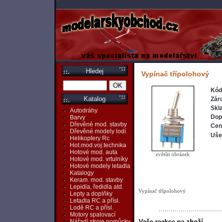
Hledej
Vypínač třípolohový
Kód
Katalog
Zár
Skl
Autodráhy
Dop
Barvy
Dřevěné mod. stavby
Cen
Dřevěné modely lodí
Ušet
Helikoptery Rc
Hot.mod.voj.technika
Hotové mod. auta
zvětšit obrázek
Hotové mod. vrtulníky
Hotové modely letadla
Katalogy
Keram. mod. stavby
Lepidla, ředidla atd.
Vypínač třípolohový
Lepty a doplňky
Letadla RC a přísl.
Lodě RC a přísl.
Motory spalovací
Vaše reakce na zboží
Nářadí,stroje,pomůcky