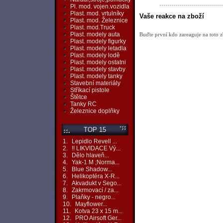
Pl. mod. vojen.vozidla
Plast. mod. vrtulníky
Vaše reakce na zboží
Plast. mod. Železnice
Plast. mod.Truck
Plast. modely auta
Buďte první kdo zareaguje na toto z
Plast. modely figurky
Plast. modely letadla
Plast. modely lodě
Plast. modely ostatni
Plast. modely stavby
Plast. modely tanky
Stavební materiály
Stříkací pistole
Štětce
Tanky RC
Železnice doplňky
TOP 15
1.
Lepidlo Revell ...
2.
!! LIKVIDACE Vý...
3.
Dělo hlaveň...
4.
Yak-1 M ;Norma...
5.
Blue Shadow...
6.
Helikoptéra X-R...
7.
Akvadukt v Sego...
8.
Zakrmovací / za...
9.
Plaňky - negro...
10.
Mayflower...
11.
Kotva 23 x 15 m...
12.
PRO Airsoft Ger...