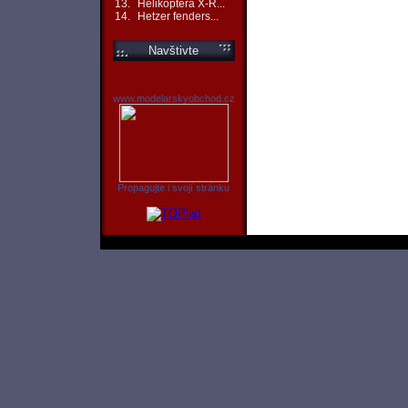
13.
Helikoptéra X-R...
14.
Hetzer fenders...
Navštivte
www.modelarskyobchod.cz
Propagujte i svojí stránku