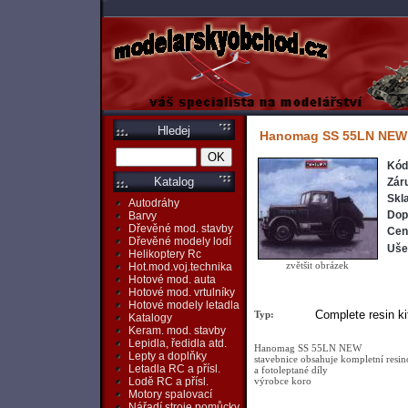
Hledej
Hanomag SS 55LN NEW
Kód
Katalog
Zár
Skl
Autodráhy
Dop
Barvy
Dřevěné mod. stavby
Cen
Dřevěné modely lodí
Ušet
Helikoptery Rc
zvětšit obrázek
Hot.mod.voj.technika
Hotové mod. auta
Hotové mod. vrtulníky
Hotové modely letadla
Complete resin ki
Typ:
Katalogy
Keram. mod. stavby
Lepidla, ředidla atd.
Hanomag SS 55LN NEW
Lepty a doplňky
stavebnice obsahuje kompletní resi
Letadla RC a přísl.
a fotoleptané díly
výrobce koro
Lodě RC a přísl.
Motory spalovací
Nářadí,stroje,pomůcky