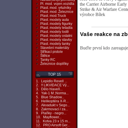
the Carrier Airborne Earl
Pl. mod. vojen.vozidla
Plast. mod. vrtulníky
Strike & Air Warfare Cen
Plast. mod. Železnice
výrobce Bílek
Plast. mod.Truck
Plast. modely auta
Plast. modely figurky
Plast. modely letadla
Plast. modely lodě
Vaše reakce na zb
Plast. modely ostatni
Plast. modely stavby
Plast. modely tanky
Buďte první kdo zareaguje 
Stavební materiály
Stříkací pistole
Štětce
Tanky RC
Železnice doplňky
TOP 15
1.
Lepidlo Revell ...
2.
!! LIKVIDACE Vý...
3.
Dělo hlaveň...
4.
Yak-1 M ;Norma...
5.
Blue Shadow...
6.
Helikoptéra X-R...
7.
Akvadukt v Sego...
8.
Zakrmovací / za...
9.
Plaňky - negro...
10.
Mayflower...
11.
Kotva 23 x 15 m...
12.
PRO Airsoft Ger...