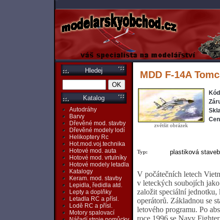
Hledej
MDD F-14A Tomc
Kód
Katalog
Zár
Autodráhy
Skl
Barvy
Cen
Dřevěné mod. stavby
zvětšit obrázek
Dřevěné modely lodí
Helikoptery Rc
Hot.mod.voj.technika
Hotové mod. auta
plastiková staveb
Typ:
Hotové mod. vrtulníky
Hotové modely letadla
Katalogy
V počátečních letech Vie
Keram. mod. stavby
v leteckých soubojích jako
Lepidla, ředidla atd.
založit speciální jednotku,
Lepty a doplňky
Letadla RC a přísl.
operátorů. Základnou se s
Lodě RC a přísl.
letového programu. Po abs
Motory spalovací
roce 1996 se Navy Fighter
Nářadí,stroje,pomůcky