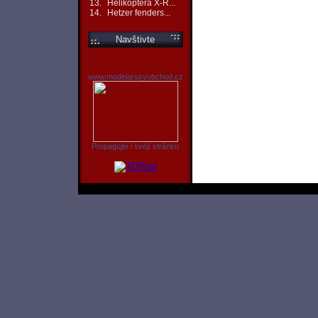
13.
Helikoptéra X-R...
14.
Hetzer fenders...
Navštivte
www.modelarskyobchod.cz
Propagujte i svojí stránku