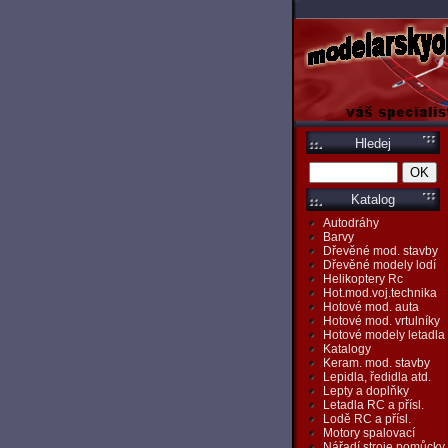
Hledej
Katalog
Autodráhy
Barvy
Dřevěné mod. stavby
Dřevěné modely lodí
Helikoptery Rc
Hot.mod.voj.technika
Hotové mod. auta
Hotové mod. vrtulníky
Hotové modely letadla
Katalogy
Keram. mod. stavby
Lepidla, ředidla atd.
Lepty a doplňky
Letadla RC a přísl.
Lodě RC a přísl.
Motory spalovací
Nářadí,stroje,pomůcky