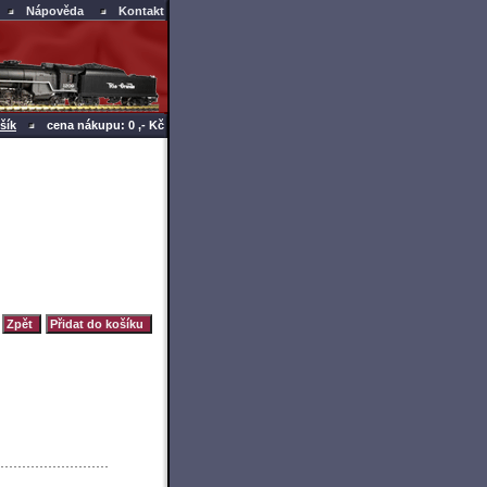
Nápověda
Kontakt
šík
cena nákupu: 0 ,- Kč