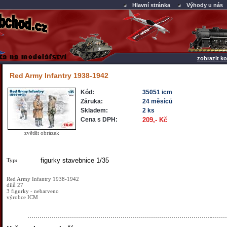
Hlavní stránka
Výhody u nás
zobrazit ko
Red Army Infantry 1938-1942
Kód:
35051 icm
Záruka:
24 měsíců
Skladem:
2 ks
Cena s DPH:
209,- Kč
zvětšit obrázek
figurky stavebnice 1/35
Typ:
Red Army Infantry 1938-1942
dílů 27
3 figurky - nebarveno
výrobce ICM