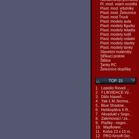
Pl. mod. vojen.vozidla
Plast. mod. vrtulníky
Plast. mod. Železnice
Plast. mod.Truck
Plast. modely auta
Plast. modely figurky
Plast. modely letadla
Plast. modely lodě
Plast. modely ostatni
Plast. modely stavby
Plast. modely tanky
Stavební materiály
Stříkací pistole
Štětce
Tanky RC
Železnice doplňky
TOP 15
1.
Lepidlo Revell ...
2.
!! LIKVIDACE Vý...
3.
Dělo hlaveň...
4.
Yak-1 M ;Norma...
5.
Blue Shadow...
6.
Helikoptéra X-R...
7.
Akvadukt v Sego...
8.
Zakrmovací / za...
9.
Plaňky - negro...
10.
Mayflower...
11.
Kotva 23 x 15 m...
12.
PRO Airsoft Ger...