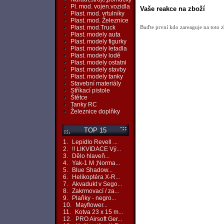
Pl. mod. vojen.vozidla
Vaše reakce na zboží
Plast. mod. vrtulníky
Plast. mod. Železnice
Buďte první kdo zareaguje na toto z
Plast. mod.Truck
Plast. modely auta
Plast. modely figurky
Plast. modely letadla
Plast. modely lodě
Plast. modely ostatni
Plast. modely stavby
Plast. modely tanky
Stavební materiály
Stříkací pistole
Štětce
Tanky RC
Železnice doplňky
TOP 15
1.
Lepidlo Revell ...
2.
!! LIKVIDACE Vý...
3.
Dělo hlaveň...
4.
Yak-1 M ;Norma...
5.
Blue Shadow...
6.
Helikoptéra X-R...
7.
Akvadukt v Sego...
8.
Zakrmovací / za...
9.
Plaňky - negro...
10.
Mayflower...
11.
Kotva 23 x 15 m...
12.
PRO Airsoft Ger...