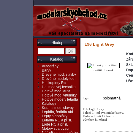
Hledej
196 Light Grey
Kód
Katalog
Zár
Skl
Autodráhy
Dop
zvětšit obrázek
Barvy
Dřevěné mod. stavby
Cen
Dřevěné modely lodí
Ušet
Helikoptery Rc
Hot.mod.voj.technika
Hotové mod. auta
Hotové mod. vrtulníky
polomatná
Typ:
Hotové modely letadla
Katalogy
Keram. mod. stavby
196 Light Grey
Lepidla, ředidla atd.
balení 14 ml syntetické barvy.
Lepty a doplňky
Doba schnutí 12 hodin
výrobce humbrol
Letadla RC a přísl.
Lodě RC a přísl.
Motory spalovací
Nářadí,stroje,pomůcky