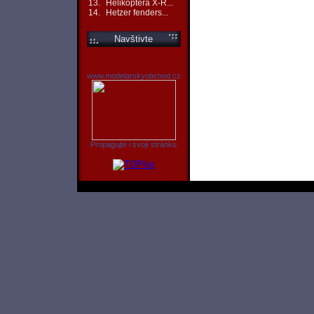
13.
Helikoptéra X-R...
14.
Hetzer fenders...
Navštivte
www.modelarskyobchod.cz
Propagujte i svojí stránku